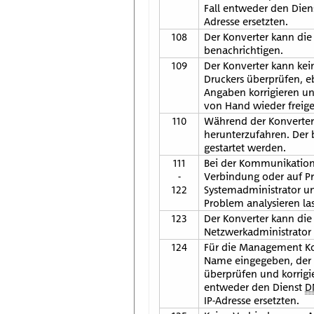
Fall entweder den Dien
Adresse ersetzten.
108
Der Konverter kann die
benachrichtigen.
109
Der Konverter kann kei
Druckers überprüfen, e
Angaben korrigieren un
von Hand wieder freig
110
Während der Konverter 
herunterzufahren. Der 
gestartet werden.
111
Bei der Kommunikation 
-
Verbindung oder auf Pr
122
Systemadministrator un
Problem analysieren la
123
Der Konverter kann die
Netzwerkadministrator 
124
Für die Management Kons
Name eingegeben, der 
überprüfen und korrigi
entweder den Dienst
D
IP-Adresse ersetzten.