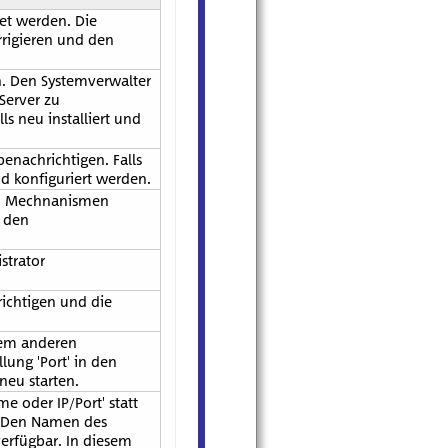
et werden. Die
rrigieren und den
en. Den Systemverwalter
Server zu
ls neu installiert und
benachrichtigen. Falls
nd konfiguriert werden.
en Mechnanismen
n den
strator
richtigen und die
nem anderen
lung 'Port' in den
neu starten.
 oder IP/Port' statt
. Den Namen des
erfügbar. In diesem