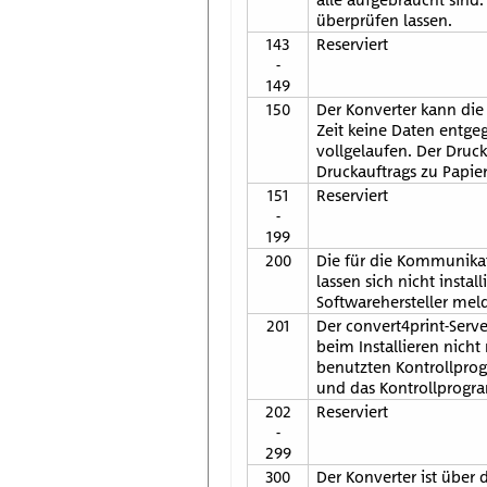
überprüfen lassen.
143
Reserviert
-
149
150
Der Konverter kann die
Zeit keine Daten entg
vollgelaufen. Der Druc
Druckauftrags zu Papie
151
Reserviert
-
199
200
Die für die Kommunika
lassen sich nicht insta
Softwarehersteller mel
201
Der convert4print-Serve
beim Installieren nicht
benutzten Kontrollpro
und das Kontrollprogra
202
Reserviert
-
299
300
Der Konverter ist über