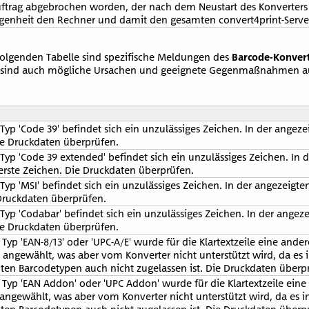
uftrag abgebrochen worden, der nach dem Neustart des Konverters
genheit den Rechner und damit den gesamten convert4print-Server
olgenden Tabelle sind spezifische Meldungen des
Barcode-Konver
s sind auch mögliche Ursachen und geeignete Gegenmaßnahmen au
p 'Code 39' befindet sich ein unzulässiges Zeichen. In der angezei
Die Druckdaten überprüfen.
yp 'Code 39 extended' befindet sich ein unzulässiges Zeichen. In 
 erste Zeichen. Die Druckdaten überprüfen.
p 'MSI' befindet sich ein unzulässiges Zeichen. In der angezeigten
 Druckdaten überprüfen.
p 'Codabar' befindet sich ein unzulässiges Zeichen. In der angeze
Die Druckdaten überprüfen.
yp 'EAN-8/13' oder 'UPC-A/E' wurde für die Klartextzeile eine andere
 angewählt, was aber vom Konverter nicht unterstützt wird, da es 
en Barcodetypen auch nicht zugelassen ist. Die Druckdaten überpr
Typ 'EAN Addon' oder 'UPC Addon' wurde für die Klartextzeile eine 
angewählt, was aber vom Konverter nicht unterstützt wird, da es i