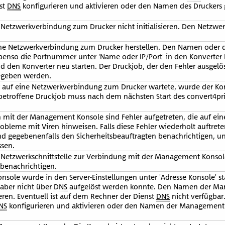
st
DNS
konfigurieren und aktivieren oder den Namen des Druckers 
 Netzwerkverbindung zum Drucker nicht initialisieren. Den Netzwe
ne Netzwerkverbindung zum Drucker herstellen. Den Namen oder di
benso die Portnummer unter 'Name oder IP/Port' in den Konverter E
d den Konverter neu starten. Der Druckjob, der den Fehler ausgelö
egeben werden.
auf eine Netzwerkverbindung zum Drucker wartete, wurde der Kon
betroffene Druckjob muss nach dem nächsten Start des convert4pr
mit der Management Konsole sind Fehler aufgetreten, die auf ein
obleme mit Viren hinweisen. Falls diese Fehler wiederholt auftrete
d gegebenenfalls den Sicherheitsbeauftragten benachrichtigen, u
ssen.
 Netzwerkschnittstelle zur Verbindung mit der Management Konsol
benachrichtigen.
ole wurde in den Server-Einstellungen unter 'Adresse Konsole' sta
aber nicht über
DNS
aufgelöst werden konnte. Den Namen der M
eren. Eventuell ist auf dem Rechner der Dienst
DNS
nicht verfügbar.
NS
konfigurieren und aktivieren oder den Namen der Management