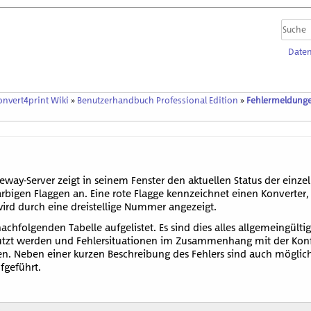
Daten
onvert4print Wiki
»
Benutzerhandbuch Professional Edition
»
Fehlermeldung
eway-Server zeigt in seinem Fenster den aktuellen Status der einze
bigen Flaggen an. Eine rote Flagge kennzeichnet einen Konverter, 
 wird durch eine dreistellige Nummer angezeigt.
chfolgenden Tabelle aufgelistet. Es sind dies alles allgemeingült
zt werden und Fehlersituationen im Zusammenhang mit der Konfi
n. Neben einer kurzen Beschreibung des Fehlers sind auch mögli
geführt.