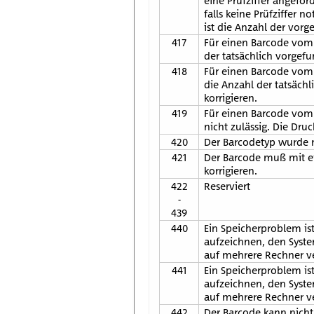
eine Prüfziffer angefo
falls keine Prüfziffer 
ist die Anzahl der vor
417
Für einen Barcode vom T
der tatsächlich vorgef
418
Für einen Barcode vom T
die Anzahl der tatsäch
korrigieren.
419
Für einen Barcode vom 
nicht zulässig. Die Dru
420
Der Barcodetyp wurde n
421
Der Barcode muß mit ei
korrigieren.
422
Reserviert
-
439
440
Ein Speicherproblem i
aufzeichnen, den Syste
auf mehrere Rechner ve
441
Ein Speicherproblem is
aufzeichnen, den Syste
auf mehrere Rechner ve
442
Der Barcode kann nicht