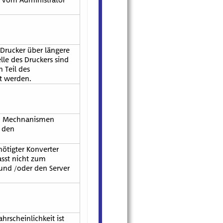
Drucker über längere
le des Druckers sind
 Teil des
et werden.
en Mechnanismen
n den
nötigter Konverter
asst nicht zum
und /oder den Server
rscheinlichkeit ist