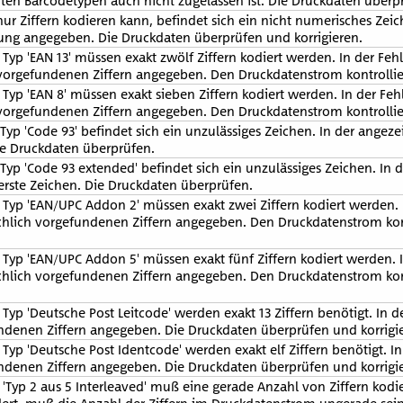
en Barcodetypen auch nicht zugelassen ist. Die Druckdaten überp
ur Ziffern kodieren kann, befindet sich ein nicht numerisches Zeic
dung angegeben. Die Druckdaten überprüfen und korrigieren.
yp 'EAN 13' müssen exakt zwölf Ziffern kodiert werden. In der Feh
 vorgefundenen Ziffern angegeben. Den Druckdatenstrom kontrollie
Typ 'EAN 8' müssen exakt sieben Ziffern kodiert werden. In der Feh
 vorgefundenen Ziffern angegeben. Den Druckdatenstrom kontrollie
p 'Code 93' befindet sich ein unzulässiges Zeichen. In der angezei
Die Druckdaten überprüfen.
yp 'Code 93 extended' befindet sich ein unzulässiges Zeichen. In 
 erste Zeichen. Die Druckdaten überprüfen.
Typ 'EAN/UPC Addon 2' müssen exakt zwei Ziffern kodiert werden.
sächlich vorgefundenen Ziffern angegeben. Den Druckdatenstrom ko
Typ 'EAN/UPC Addon 5' müssen exakt fünf Ziffern kodiert werden.
sächlich vorgefundenen Ziffern angegeben. Den Druckdatenstrom ko
yp 'Deutsche Post Leitcode' werden exakt 13 Ziffern benötigt. In d
ndenen Ziffern angegeben. Die Druckdaten überprüfen und korrigi
yp 'Deutsche Post Identcode' werden exakt elf Ziffern benötigt. I
ndenen Ziffern angegeben. Die Druckdaten überprüfen und korrigi
'Typ 2 aus 5 Interleaved' muß eine gerade Anzahl von Ziffern kod