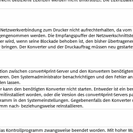
 Netzwerkverbindung zum Drucker nicht aufrechterhalten, da vom 
egengenommen werden. Die Empfangspuffer der Netzwerkschnittstel
ker wird, wenn seine Blockade behoben ist, den bisher übertragenen
r bringen. Der Konverter und der Druckauftrag müssen neu gestart
tion zwischen convert4print-Server und den Konvertern benötigt
llieren. Den Systemadministrator benachrichtigen und den Fehler a
den lassen.
r kann den benötigten Konverter nicht starten. Entweder ist ein be
 mitinstalliert worden, oder die Version des convert4print-Servers p
gramm in den Systemeinstellungen. Gegebenenfalls den Konverter 
mm nach- beziehungsweise reinstallieren.
 das Kontrollprogramm zwangsweise beendet worden. Mit hoher Wah