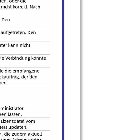
den, oder die
 nicht korrekt. Nach
. Den
 aufgetreten. Den
ter kann nicht
die Verbindung konnte
rde die empfangene
kauftrag, der den
gen.
ministrator
ren lassen.
e Lizenzdatei vom
ters updaten.
n, die zudem aktuell
ei vom Administrator