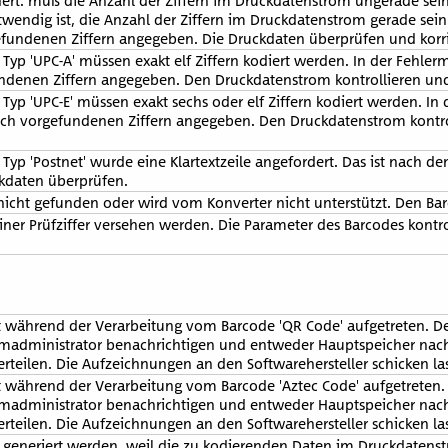
rdert. muß die Anzahl der Ziffern im Druckdatenstrom ungerade se
notwendig ist, die Anzahl der Ziffern im Druckdatenstrom gerade sei
gefundenen Ziffern angegeben. Die Druckdaten überprüfen und korri
yp 'UPC-A' müssen exakt elf Ziffern kodiert werden. In der Fehler
undenen Ziffern angegeben. Den Druckdatenstrom kontrollieren und
yp 'UPC-E' müssen exakt sechs oder elf Ziffern kodiert werden. In 
lich vorgefundenen Ziffern angegeben. Den Druckdatenstrom kontr
Typ 'Postnet' wurde eine Klartextzeile angefordert. Das ist nach 
ckdaten überprüfen.
icht gefunden oder wird vom Konverter nicht unterstützt. Den Ba
ner Prüfziffer versehen werden. Die Parameter des Barcodes kontr
st während der Verarbeitung vom Barcode 'QR Code' aufgetreten. 
madministrator benachrichtigen und entweder Hauptspeicher nachr
rteilen. Die Aufzeichnungen an den Softwarehersteller schicken la
t während der Verarbeitung vom Barcode 'Aztec Code' aufgetreten
madministrator benachrichtigen und entweder Hauptspeicher nachr
rteilen. Die Aufzeichnungen an den Softwarehersteller schicken la
 generiert werden, weil die zu kodierenden Daten im Druckdatenst