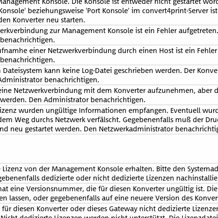
anagement Konsole. Die Konsole ist entweder nicht gestartet wor
Konsole' beziehungsweise 'Port Konsole' im convert4print-Server ist
den Konverter neu starten.
erkverbindung zur Management Konsole ist ein Fehler aufgetreten
benachrichtigen.
fnamhe einer Netzwerkverbindung durch einen Host ist ein Fehler
benachrichtigen.
 Dateisystem kann keine Log-Datei geschrieben werden. Der Konver
Administrator benachrichtigen.
 eine Netzwerkverbindung mit dem Konverter aufzunehmen, aber 
t werden. Den Administrator benachrichtigen.
Lizenz wurden ungültige Informationen empfangen. Eventuell wu
dem Weg durchs Netzwerk verfälscht. Gegebenenfalls muß der Druc
and neu gestartet werden. Den Netzwerkadministrator benachrichti
e Lizenz von der Management Konsole erhalten. Bitte den Systemad
benenfalls dedizierte oder nicht dedizierte Lizenzen nachinstallie
hat eine Versionsnummer, die für diesen Konverter ungültig ist. Di
en lassen, oder gegebenenfalls auf eine neuere Version des Konver
t für diesen Konverter oder dieses Gateway nicht dedizierte Lizenze
 Nicht dedizierte Lizenzen werden nicht unterstützt. Die Lizenzdat