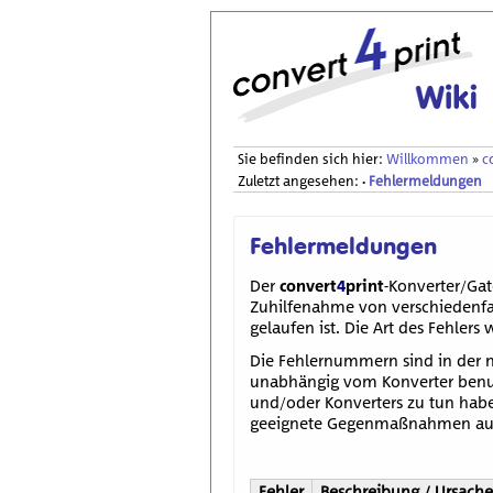
Sie befinden sich hier:
Willkommen
»
c
Zuletzt angesehen:
Fehlermeldungen
•
Fehlermeldungen
Der
convert
4
print
-Konverter/Gat
Zuhilfenahme von verschiedenfar
gelaufen ist. Die Art des Fehlers
Die Fehlernummern sind in der na
unabhängig vom Konverter benut
und/oder Konverters zu tun habe
geeignete Gegenmaßnahmen auf
Fehler
Beschreibung / Ursache