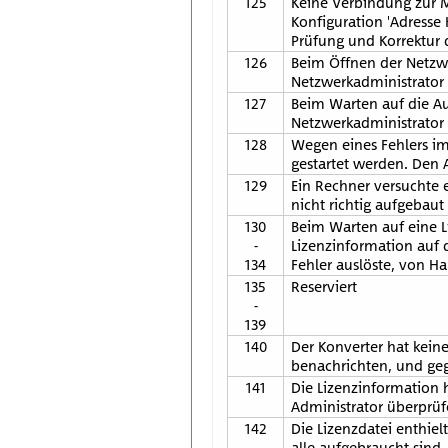
125
Keine Verbindung zur M
Konfiguration 'Adresse 
Prüfung und Korrektur 
126
Beim Öffnen der Netzw
Netzwerkadministrator 
127
Beim Warten auf die Au
Netzwerkadministrator 
128
Wegen eines Fehlers im
gestartet werden. Den 
129
Ein Rechner versuchte
nicht richtig aufgebau
130
Beim Warten auf eine 
-
Lizenzinformation auf 
134
Fehler auslöste, von H
135
Reserviert
-
139
140
Der Konverter hat kein
benachrichten, und gege
141
Die Lizenzinformation 
Administrator überprüf
142
Die Lizenzdatei enthiel
alle aufgebraucht sind.