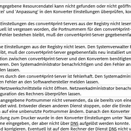
angegebene Resourcendatei kann nicht gefunden oder nicht geöffn
i' und 'Anpassung' in den Konverter Einstellungen überprüfen, ko
Einstellungen des convert4print-Servers aus der Registry nicht les
uell ist vergessen worden, die Portnummern für den convert4print-
r Fehler bestehen bleibt, muß der convert4print-Server gegebenenfal
e Einstellungen aus der Registry nicht lesen. Den Systemverwalter 
ibt, muß der convert4print-Server gegebenenfalls neu installiert u
tion zwischen convert4print-Server und den Konvertern benötigt
llieren. Den Systemadministrator benachrichtigen und den Fehler a
den lassen.
rs durch den convert4print-Server ist fehlerhaft. Den Systemadmini
n Fehler an den Softwarehersteller melden lassen.
 Netzwerkschnittstelle nicht öffnen. Netzwerkadministrator benach
uration des Rechners überprüfen lassen.
e angegebene Portnummer nicht verwenden, da sie bereits von ei
et wird. Entweder diesen anderen Dienst stoppen, oder die Einstel
n auf eine unbenutzte Portnummer ändern. Danach den Konverter 
dung zum Drucker wurde in den Konverter Einstellungen unter 'Name
ame eingegeben, der aber nicht über
DNS
aufgelöst werden konnte
d korrigieren. Eventuell ist auf dem Rechner der Dienst
DNS
nicht v