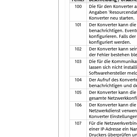
100
Die für den Konverter 
Angaben 'Resourcendate
Konverter neu starten.
101
Der Konverter kann die 
benachrichtigen. Event
konfigurieren. Falls de
konfiguriert werden.
102
Der Konverter kann sein
der Fehler bestehen ble
103
Die für die Kommunika
lassen sich nicht insta
Softwarehersteller mel
104
Der Aufruf des Konverte
benachrichtigen und de
105
Der Konverter kann die
gesamte Netzwerkkonfig
106
Der Konverter kann di
Netzwerkdienst verwend
Konverter Einstellunge
107
Für die Netzwerkverbin
einer IP-Adresse ein N
Druckers überprüfen un