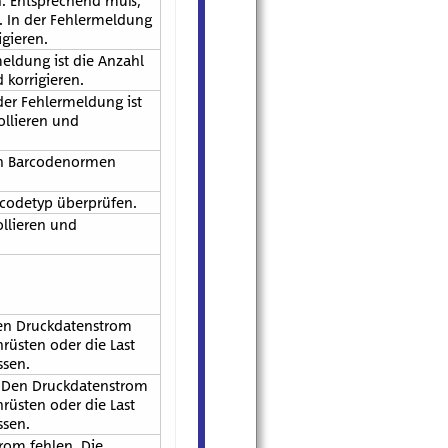
in. Entsprechend muß,
n. In der Fehlermeldung
gieren.
meldung ist die Anzahl
 korrigieren.
der Fehlermeldung ist
ollieren und
den Barcodenormen
rcodetyp überprüfen.
ollieren und
Den Druckdatenstrom
üsten oder die Last
ssen.
. Den Druckdatenstrom
üsten oder die Last
ssen.
rom fehlen. Die