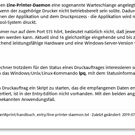
 den
Line-Printer-Daemon
eine sogenannte Warteschlange angelegt,
n der zugehörige Drucker nicht betriebsbereit sein sollte. Dadur
chen der Applikation und dem Druckprozess - die Applikation wird 
pool-System druckt.
mer nur auf dem Port 515 hört, bedeutet natürlich nicht, daß jewe
gen werden kann. Aktuell sind 16 gleichzeitige eingehende und bis
chend leistungsfähige Hardware und eine Windows-Server-Version 
chner trotzdem für den Status eines Druckauftrages interessieren so
 das Windows/Unix/Linux-Kommando
lpq
, mit dem Statusinform
m Druckauftrag ein Skript zu starten, das die empfangenen Daten e
rtiert, ist in der Entry-Edition nicht vorhanden. Mit den beiden a
 bekannten Anwendungsfall.
ert4print/handbuch_entry/line-printer-daemon.txt
· Zuletzt geändert: 2019-0