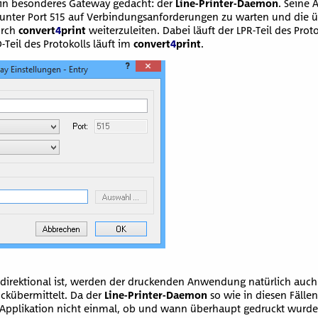
ein besonderes Gateway gedacht: der
Line-Printer-Daemon
. Seine 
 unter Port 515 auf Verbindungsanforderungen zu warten und die 
urch
convert
4
print
weiterzuleiten. Dabei läuft der LPR-Teil des Prot
Teil des Protokolls läuft im
convert
4
print
.
bidirektional ist, werden der druckenden Anwendung natürlich auc
ückübermittelt. Da der
Line-Printer-Daemon
so wie in diesen Fällen
ie Applikation nicht einmal, ob und wann überhaupt gedruckt wurde