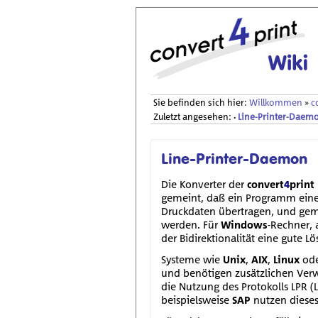
Sie befinden sich hier:
Willkommen
»
c
Zuletzt angesehen:
Line-Printer-Daem
•
Line-Printer-Daemon
Die Konverter der
convert
4
print
gemeint, daß ein Programm eine 
Druckdaten übertragen, und gem
werden. Für
Windows
-Rechner, 
der Bidirektionalität eine gute L
Systeme wie
Unix
,
AIX
,
Linux
od
und benötigen zusätzlichen Verw
die Nutzung des Protokolls LPR (
beispielsweise
SAP
nutzen dieses