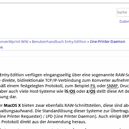
Daten
onvert4print Wiki
»
Benutzerhandbuch Entry-Edition
»
Line-Printer-Daemon
on
Entry-Edition verfügen eingangsseitig über eine sogenannte RAW-Sch
direkte, bidirektionale TCP/IP-Verbindung zum Konverter aufnehm
äß einem festgelegten Protokoll, zum Beispiel
PJL
oder
SNMP
, Dru
aber auch viele Host-Systeme wie
i5/
OS
oder
z/
OS
stellt diese Art 
ösung dar.
er
MacOS X
bieten zwar ebenfalls RAW-Schnittstellen, diese sind a
altungsaufwand. Die Standardlösung dieser Systeme zur Übertrag
Line Printer Requester) / LPD (Line Printer Daemon). Auch einige E
 Protokoll direkt aus der Anwendung heraus.